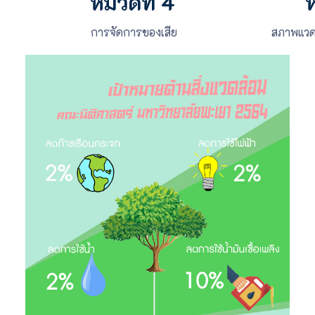
หมวดที่ 4
ห
การจัดการของเสีย
สภาพแวด